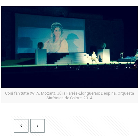
Così fan tutte (W. A. Mozart). Júlia Farrés-Llongueras: Despina. Orquesta
Sinfónica de Chipre. 2014