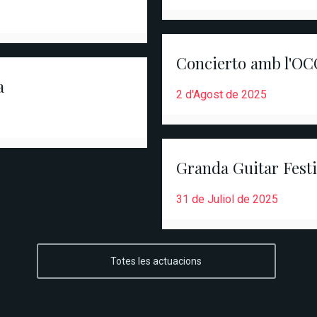
Concierto amb l'OC
a
2 d'Agost de 2025
Granda Guitar Fest
31 de Juliol de 2025
Totes les actuacions