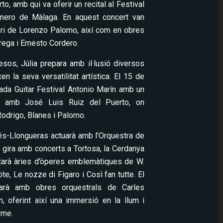
o, amb qui va oferir un recital al Festival
mero de Màlaga. En aquest concert van
tori de Lorenzo Palomo, així com en obres
rega i Ernesto Cordero.
sos, Júlia prepara amb il·lusió diversos
en la seva versatilitat artística. El 15 de
anada Guitar Festival Antonio Marín amb un
ent amb José Luis Ruiz del Puerto, on
Rodrigo, Blanes i Palomo.
rés-Llongueras actuarà amb l’Orquestra de
 gira amb concerts a Tortosa, la Cerdanya
retarà àries d’òperes emblemàtiques de W.
te, Le nozze di Figaro i Così fan tutte. El
arà amb obres orquestrals de Carles
 oferint així una immersió en la llum i
sme.