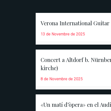
Verona International Guitar 
13 de Novembre de 2025
Concert a Altdorf b. Nürnber
kirche)
8 de Novembre de 2025
«Un matí d’òpera» en el Aud