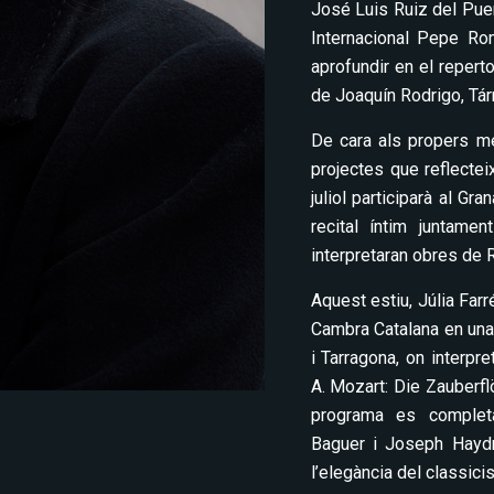
José Luis Ruiz del Puert
Internacional Pepe Ro
aprofundir en el reper
de Joaquín Rodrigo, Tár
De cara als propers me
projectes que reflecteix
juliol participarà al Gr
recital íntim juntam
interpretaran obres de 
Aquest estiu, Júlia Far
Cambra Catalana en una
i Tarragona, on interp
A. Mozart: Die Zauberflö
programa es complet
Baguer i Joseph Haydn,
l’elegància del classici