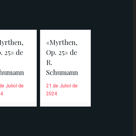
yrthen,
«Myrthen,
. 25» de
Op. 25» de
R.
chumann
Schumann
de Juliol de
21 de Juliol de
24
2024