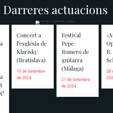
Darreres actuacions
Concert a
Festival
«M
a
l'església de
Pepe
Op
Klarisky
Romero de
R.
(Bratislava)
guitarra
S
a
(Màlaga)
15 de Setembre
28 
na
de 2024
20
21 de Setembre
t
de 2024
X"