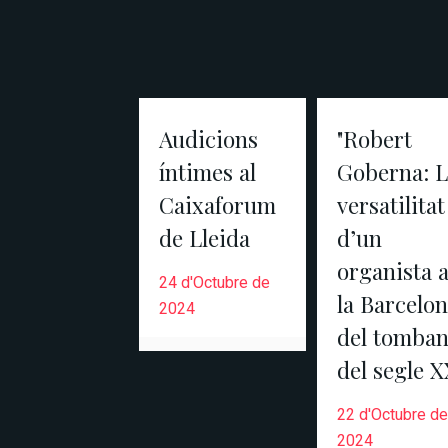
Audicions
"Robert
íntimes al
Goberna: L
Caixaforum
versatilitat
de Lleida
d’un
organista 
24 d'Octubre de
la Barcelo
2024
del tomban
del segle X
22 d'Octubre de
2024