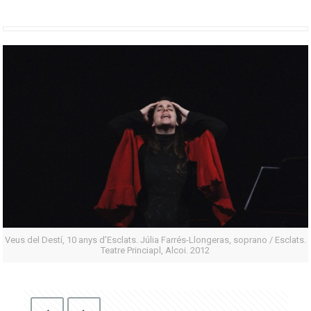
Veus del Destí, 10 anys d’Esclats. Júlia Farrés-Llongeras, soprano / Esclats.
Teatre Princiapl, Alcoi. 2012